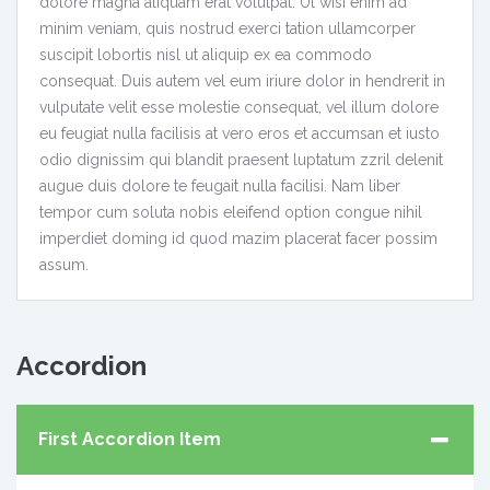
dolore magna aliquam erat volutpat. Ut wisi enim ad
minim veniam, quis nostrud exerci tation ullamcorper
suscipit lobortis nisl ut aliquip ex ea commodo
consequat. Duis autem vel eum iriure dolor in hendrerit in
vulputate velit esse molestie consequat, vel illum dolore
eu feugiat nulla facilisis at vero eros et accumsan et iusto
odio dignissim qui blandit praesent luptatum zzril delenit
augue duis dolore te feugait nulla facilisi. Nam liber
tempor cum soluta nobis eleifend option congue nihil
imperdiet doming id quod mazim placerat facer possim
assum.
Accordion
First Accordion Item