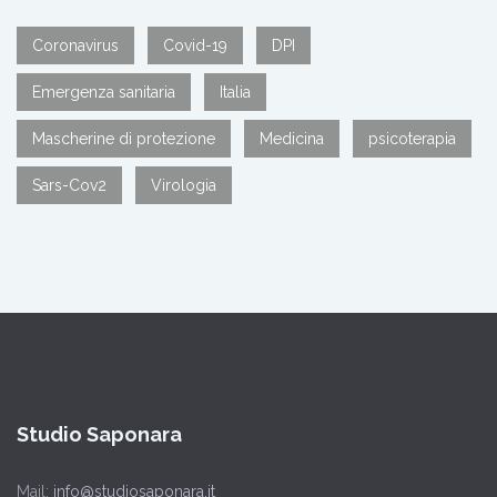
Coronavirus
Covid-19
DPI
Emergenza sanitaria
Italia
Mascherine di protezione
Medicina
psicoterapia
Sars-Cov2
Virologia
Studio Saponara
Mail:
info@studiosaponara.it